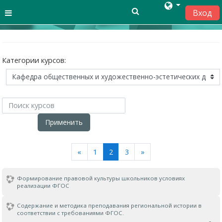
Перейти к основному содержанию
Вход
Side panel
Категории курсов:
Поиск курсов
Применить
Назад
(текущая)
Далее
«
1
2
3
»
Формирование правовой культуры школьников условиях
реализации ФГОС
Содержание и методика преподавания региональной истории в
соответствии с требованиями ФГОС.