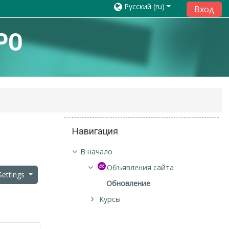
Русский ‎(ru)‎
Вход
РО
Пропустить Навигация
Навигация
В начало
Объявления сайта
Settings
Обновление
Курсы