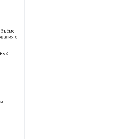
объёме
вания с
чных
ии