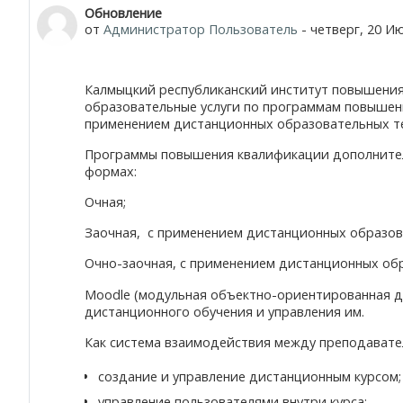
Number of replies: 0
Обновление
от
Администратор Пользователь
-
четверг, 20 Ию
Калмыцкий республиканский институт повышения
образовательные услуги по программам повышен
применением дистанционных образовательных т
Программы повышения квалификации дополнител
формах:
Очная;
Заочная, с применением дистанционных образов
Очно-заочная, с применением дистанционных об
Moodle (модульная объектно-ориентированная ди
дистанционного обучения и управления им.
Как система взаимодействия между преподавате
создание и управление дистанционным курсом;
управление пользователями внутри курса;