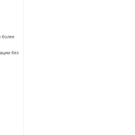
и более
ации без